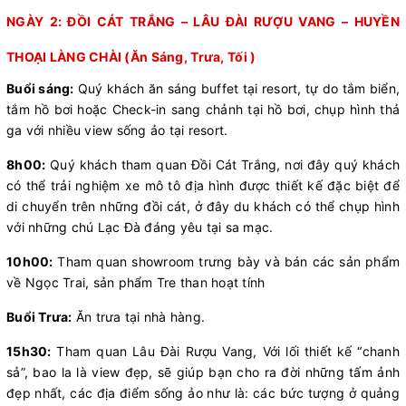
NGÀY 2: ĐỒI CÁT TRẮNG – LÂU ĐÀI RƯỢU VANG – HUYỀN
THOẠI LÀNG CHÀI (Ăn Sáng, Trưa, Tối )
Buổi sáng:
Quý khách ăn sáng buffet tại resort, tự do tắm biển,
tắm hồ bơi hoặc Check-in sang chảnh tại hồ bơi, chụp hình thả
ga với nhiều view sống ảo tại resort.
8h00:
Quý khách tham quan Đồi Cát Trắng, nơi đây quý khách
có thể trải nghiệm xe mô tô địa hình được thiết kế đặc biệt để
di chuyển trên những đồi cát, ở đây du khách có thể chụp hình
với những chú Lạc Đà đáng yêu tại sa mạc.
10h00:
Tham quan showroom trưng bày và bán các sản phẩm
về Ngọc Trai, sản phẩm Tre than hoạt tính
Buổi Trưa:
Ăn trưa tại nhà hàng.
15h30:
Tham quan Lâu Đài Rượu Vang, Với lối thiết kế “chanh
sả”, bao la là view đẹp, sẽ giúp bạn cho ra đời những tấm ảnh
đẹp nhất, các địa điểm sống ảo như là: các bức tượng ở quảng