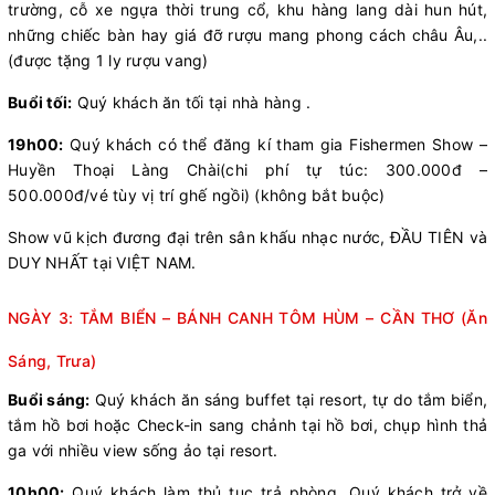
trường, cỗ xe ngựa thời trung cổ, khu hàng lang dài hun hút,
những chiếc bàn hay giá đỡ rượu mang phong cách châu Âu,..
(được tặng 1 ly rượu vang)
Buổi tối:
Quý khách ăn tối tại nhà hàng .
19h00:
Quý khách có thể đăng kí tham gia Fishermen Show –
Huyền Thoại Làng Chài(chi phí tự túc: 300.000đ –
500.000đ/vé tùy vị trí ghế ngồi) (không bắt buộc)
Show vũ kịch đương đại trên sân khấu nhạc nước, ĐẦU TIÊN và
DUY NHẤT tại VIỆT NAM.
NGÀY 3: TẮM BIỂN – BÁNH CANH TÔM HÙM – CẦN THƠ (Ăn
Sáng, Trưa)
Buổi sáng:
Quý khách ăn sáng buffet tại resort, tự do tắm biển,
tắm hồ bơi hoặc Check-in sang chảnh tại hồ bơi, chụp hình thả
ga với nhiều view sống ảo tại resort.
10h00:
Quý khách làm thủ tục trả phòng. Quý khách trở về