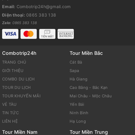
Email:
Combotrip24h@gmail.com
Điện thoại:
0865 383 138
Zalo:
0865 383 138
Combotrip24h
Tour Miền Bắc
TRANG CHỦ
Cát Bà
GIỚI THIỆU
Sapa
COMBO DU LỊCH
Hà Giang
TOUR DU LỊCH
Cao Bằng - Bắc Kạn
TOUR KHUYẾN MÃI
Mai Châu - Mộc Châu
VÉ TÀU
Yến Bái
TIN TỨC
Ninh Bình
LIÊN HỆ
Hạ Long
Tour Miền Nam
Tour Miền Trung