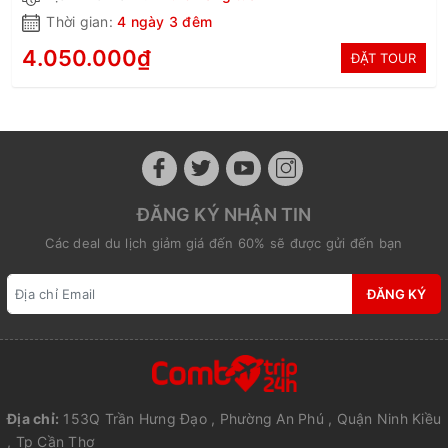
Thời gian:
4 ngày 3 đêm
4.050.000₫
ĐẶT TOUR
ĐĂNG KÝ NHẬN TIN
Các deal du lịch giảm giá đến 60% sẽ được gửi đến bạn
ĐĂNG KÝ
Địa chỉ:
153Q Trần Hưng Đạo , Phường An Phú , Quận Ninh Kiều
, Tp Cần Thơ