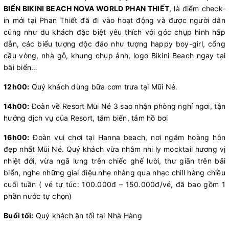
BIỂN BIKINI BEACH NOVA WORLD PHAN THIẾT
, là điểm check-
in mới tại Phan Thiết đã đi vào hoạt động và được người dân
cũng như du khách đặc biệt yêu thích với góc chụp hình hấp
dẫn, các biểu tượng độc đáo như tượng happy boy-girl, cổng
cầu vòng, nhà gỗ, khung chụp ảnh, logo Bikini Beach ngay tại
bãi biển…
12h00:
Quý khách dùng bữa cơm trưa tại Mũi Né.
14h00:
Đoàn về Resort Mũi Né 3 sao nhận phòng nghỉ ngơi, tận
hưởng dịch vụ của Resort, tắm biển, tắm hồ bơi
16h00:
Đoàn vui chơi tại Hanna beach, nơi ngắm hoàng hôn
đẹp nhất Mũi Né. Quý khách vừa nhâm nhi ly mocktail hương vị
nhiệt đới, vừa ngã lưng trên chiếc ghế lười, thư giãn trên bãi
biển, nghe những giai điệu nhẹ nhàng qua nhạc chill hàng chiều
cuối tuần ( vé tự túc: 100.000đ – 150.000đ/vé, đã bao gồm 1
phần nước tự chọn)
Buổi tối:
Quý khách ăn tối tại Nhà Hàng