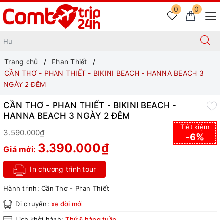
0
0
Trang chủ
Phan Thiết
CẦN THƠ - PHAN THIẾT - BIKINI BEACH - HANNA BEACH 3
NGÀY 2 ĐÊM
CẦN THƠ - PHAN THIẾT - BIKINI BEACH -
HANNA BEACH 3 NGÀY 2 ĐÊM
Tiết kiệm
3.590.000₫
-6%
3.390.000₫
Giá mới:
In chương trình tour
Hành trình:
Cần Thơ - Phan Thiết
Di chuyển:
xe đời mới
Lịch khởi hành:
Thứ 6 hàng tuần