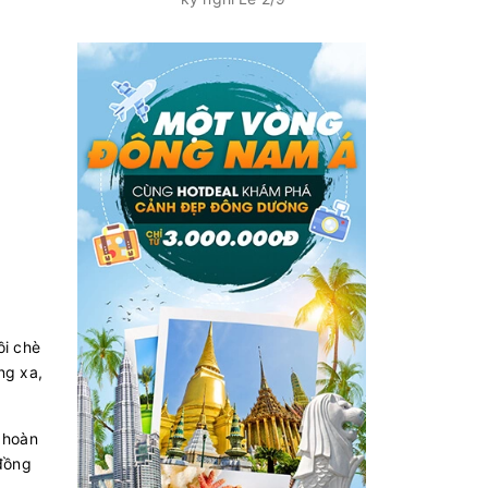
ồi chè
ng xa,
n hoàn
đồng