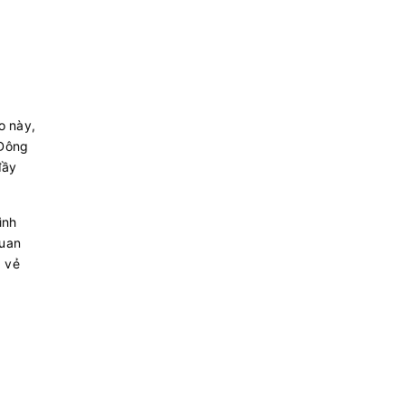
o này,
 Đông
đầy
ình
quan
 vẻ