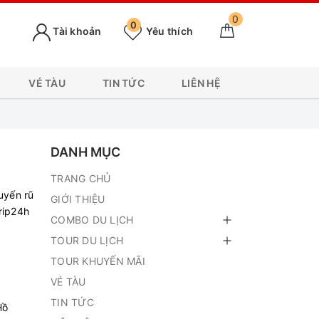
0
0
Tài khoản
Yêu thích
VÉ TÀU
TIN TỨC
LIÊN HỆ
DANH MỤC
TRANG CHỦ
uyến rũ
GIỚI THIỆU
rip24h
COMBO DU LỊCH
TOUR DU LỊCH
TOUR KHUYẾN MÃI
VÉ TÀU
TIN TỨC
Hồ