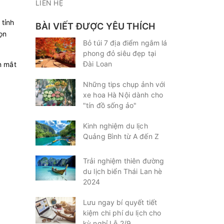
LIÊN HỆ
 tỉnh
BÀI VIẾT ĐƯỢC YÊU THÍCH
ọn
Bỏ túi 7 địa điểm ngắm lá
phong đỏ siêu đẹp tại
Đài Loan
n mắt
Những tips chụp ảnh với
xe hoa Hà Nội dành cho
"tín đồ sống ảo"
Kinh nghiệm du lịch
Quảng Bình từ A đến Z
Trải nghiệm thiên đường
du lịch biển Thái Lan hè
2024
Lưu ngay bí quyết tiết
kiệm chi phí du lịch cho
kỳ nghỉ Lễ 2/9