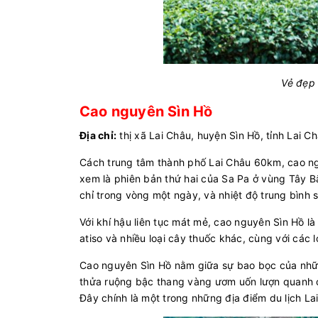
Vẻ đẹp 
Cao nguyên Sìn Hồ
Địa chỉ:
thị xã Lai Châu, huyện Sìn Hồ, tỉnh Lai C
Cách trung tâm thành phố Lai Châu 60km, cao ngu
xem là phiên bản thứ hai của Sa Pa ở vùng Tây B
chỉ trong vòng một ngày, và nhiệt độ trung bình
Với khí hậu liên tục mát mẻ, cao nguyên Sìn Hồ là 
atiso và nhiều loại cây thuốc khác, cùng với các 
Cao nguyên Sìn Hồ nằm giữa sự bao bọc của nhữ
thửa ruộng bậc thang vàng ươm uốn lượn quanh co
Đây chính là một trong những địa điểm du lịch L