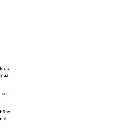
 được
n mùa
mèo,
những
núi.