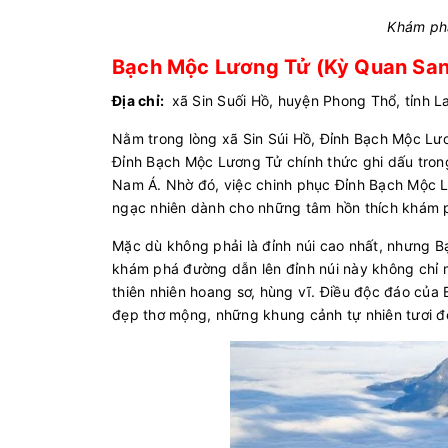
Khám ph
Bạch Mộc Lương Tử (Kỳ Quan San
Địa chỉ:
xã Sin Suối Hồ, huyện Phong Thổ, tỉnh L
Nằm trong lòng xã Sin Súi Hồ, Đỉnh Bạch Mộc Lươ
Đỉnh Bạch Mộc Lương Tử chính thức ghi dấu tron
Nam Á. Nhờ đó, việc chinh phục Đỉnh Bạch Mộc Lư
ngạc nhiên dành cho những tâm hồn thích khám p
Mặc dù không phải là đỉnh núi cao nhất, nhưng B
khám phá đường dẫn lên đỉnh núi này không chỉ 
thiên nhiên hoang sơ, hùng vĩ. Điều độc đáo củ
đẹp thơ mộng, những khung cảnh tự nhiên tươi đ