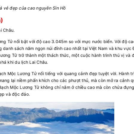
á vẻ đẹp của cao nguyên Sìn Hồ
)
ai Châu.
ng Tử nổi bật với độ cao 3.045m so với mực nước biển. Với độ ca
g danh sách năm ngọn núi đỉnh cao nhất tại Việt Nam và khu vực
ơng Tử trở thành một thách thức, một cuộc hành trình thú vị và 
há khi du lịch Lai Châu.
ạch Mộc Lương Tử nổi tiếng với quang cảnh đẹp tuyệt vời. Hành tr
mang lại niềm phấn khích cho các phượt thủ, mà còn mở ra cảnh 
a Bạch Mộc Lương Tử không chỉ nằm ở chiều cao mà còn chứa đựng
ẹp và độc đáo.