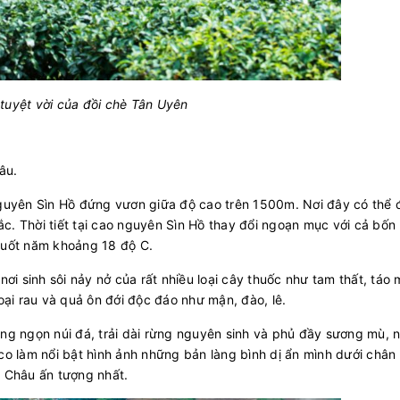
tuyệt vời của đồi chè Tân Uyên
hâu.
yên Sìn Hồ đứng vươn giữa độ cao trên 1500m. Nơi đây có thể
ắc. Thời tiết tại cao nguyên Sìn Hồ thay đổi ngoạn mục với cả bố
 suốt năm khoảng 18 độ C.
nơi sinh sôi nảy nở của rất nhiều loại cây thuốc như tam thất, táo 
loại rau và quả ôn đới độc đáo như mận, đào, lê.
ng ngọn núi đá, trải dài rừng nguyên sinh và phủ đầy sương mù, 
 làm nổi bật hình ảnh những bản làng bình dị ẩn mình dưới chân 
ai Châu ấn tượng nhất.